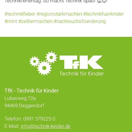
Technikferientag. So macht Technik Spaß! 👏😊
#technikfieber #regionstarkmachen #technikfuerkinder
#mint #selbermachen #nachwuchsfoerderung
TfK - Technik für Kinder
Lukasweg 12a
94469 Deggendorf
Telefon: 0991 379225-0
E-Mail:
info@technik-kinder.de