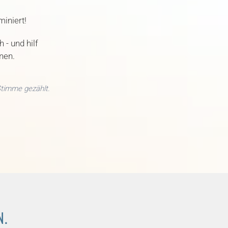
iniert!
 - und hilf
nnen.
Stimme gezählt.
N.