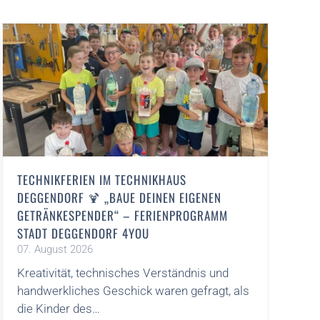
TECHNIKFERIEN IM TECHNIKHAUS
T
DEGGENDORF 🍹 „BAUE DEINEN EIGENEN
Z
GETRÄNKESPENDER“ – FERIENPROGRAMM
0
STADT DEGGENDORF 4YOU
B
07. August 2026
b
Kreativität, technisches Verständnis und
F
handwerkliches Geschick waren gefragt, als
W
die Kinder des…