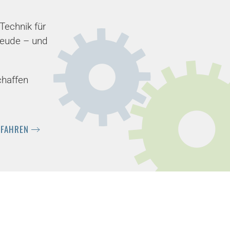
Technik für
reude – und
haffen
RFAHREN