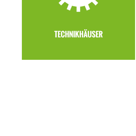
Hier wird gebaut, gelötet und getüftelt.
Kinder erleben Technik ganz praktisch
und entdecken ihre Stärken. Oft
entsteht hier der erste Schritt in einen
technischen Beruf.
ZU DEN TECHNIKHÄUSERN